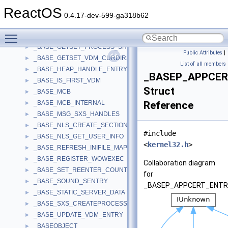
_BASE_EXIT_VDM
►
ReactOS
_BASE_GET_NEXT_VDM_COMMAND
►
0.4.17-dev-599-ga318b62
_BASE_GET_TEMP_FILE
►
Toggle main menu visibility
_BASE_GET_VDM_EXIT_CODE
►
_BASE_GETSET_PROCESS_SHUTDOWN_PARAMS
►
Public Attributes
|
_BASE_GETSET_VDM_CURDIRS
►
List of all members
_BASE_HEAP_HANDLE_ENTRY
►
_BASEP_APPCE
_BASE_IS_FIRST_VDM
►
Struct
_BASE_MCB
►
_BASE_MCB_INTERNAL
Reference
►
_BASE_MSG_SXS_HANDLES
►
_BASE_NLS_CREATE_SECTION
►
#include
_BASE_NLS_GET_USER_INFO
►
<
kernel32.h
>
_BASE_REFRESH_INIFILE_MAPPING
►
_BASE_REGISTER_WOWEXEC
►
Collaboration diagram
_BASE_SET_REENTER_COUNT
►
for
_BASE_SOUND_SENTRY
►
_BASEP_APPCERT_ENTR
_BASE_STATIC_SERVER_DATA
►
_BASE_SXS_CREATEPROCESS_MSG
►
_BASE_UPDATE_VDM_ENTRY
►
_BASEOBJECT
►