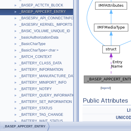
_BASEP_ACTCTX_BLOCK
►
_BASEP_APPCERT_ENTRY
►
_BASESRV_API_CONNECTINFO
►
_BASESRV_KERNEL_IMPORTS
►
_BASIC_VOLUME_UNIQUE_ID
►
_basicAuthorizationData
►
_BasicCharType
►
_BasicCharType< char >
►
_BATCH_CONTEXT
►
_BATTERY_CLASS_DATA
►
_BATTERY_INFORMATION
►
_BATTERY_MANUFACTURE_DATE
►
_BATTERY_MINIPORT_INFO
►
[
legend
]
_BATTERY_NOTIFY
►
_BATTERY_QUERY_INFORMATION
►
Public Attributes
_BATTERY_SET_INFORMATION
►
_BATTERY_STATUS
►
L
_BATTERY_TAG_CHANGE
►
UNICOD
_BATTERY_WAIT_STATUS
►
PBASEP_APPCERT_PLU
_BASEP_APPCERT_ENTRY
_BATTERY_WMI_CYCLE_COUNT
►