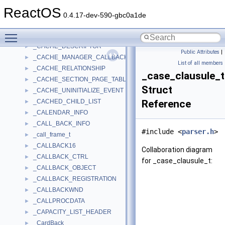
_CABINET_INFO_W
►
ReactOS
_CABINET_NAME
►
0.4.17-dev-590-gbc0a1de
_CabInfoA
►
Toggle main menu visibility
_CabInfoW
►
_CACHE_DESCRIPTOR
►
Public Attributes
|
_CACHE_MANAGER_CALLBACKS
►
List of all members
_CACHE_RELATIONSHIP
►
_case_clausule_t
_CACHE_SECTION_PAGE_TABLE
►
Struct
_CACHE_UNINITIALIZE_EVENT
►
_CACHED_CHILD_LIST
Reference
►
_CALENDAR_INFO
►
_CALL_BACK_INFO
►
#include <
parser.h
>
_call_frame_t
►
_CALLBACK16
►
Collaboration diagram
_CALLBACK_CTRL
►
for _case_clausule_t:
_CALLBACK_OBJECT
►
_CALLBACK_REGISTRATION
►
_CALLBACKWND
►
_CALLPROCDATA
►
_CAPACITY_LIST_HEADER
►
_CardBack
►