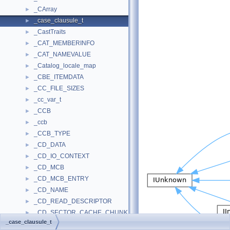
_CArray
►
_case_clausule_t
►
_CastTraits
►
_CAT_MEMBERINFO
►
_CAT_NAMEVALUE
►
_Catalog_locale_map
►
_CBE_ITEMDATA
►
_CC_FILE_SIZES
►
_cc_var_t
►
_CCB
►
_ccb
►
_CCB_TYPE
►
_CD_DATA
►
_CD_IO_CONTEXT
►
_CD_MCB
►
_CD_MCB_ENTRY
►
_CD_NAME
►
_CD_READ_DESCRIPTOR
►
_CD_SECTOR_CACHE_CHUNK
►
_case_clausule_t
_CD_SECTOR_HEADER
►