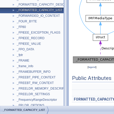
_FORMATTED_CAPACITY_DESCRIPTOR
►
_FORMATTED_CAPACITY_LIST
►
_FORWARDED_IO_CONTEXT
►
_FOUR_BYTE
►
_FP80
►
_FPIEEE_EXCEPTION_FLAGS
►
_FPIEEE_RECORD
►
_FPIEEE_VALUE
►
_FPO_DATA
►
_fptr
►
_FRAME
►
_frame_info
►
[
legend
]
_FRAMEBUFFER_INFO
►
Public Attributes
_FREEBT_PIPE_CONTEXT
►
_FREEBT_RW_CONTEXT
►
_FREELDR_MEMORY_DESCRIPTOR
►
_FREELDR_SETTINGS
►
FORMATTED_CAPACIT
_FrequencyRangeDescriptor
►
_FRLDR_OPTIONS
►
_FORMATTED_CAPACITY_LIST
_FRONTEND
►