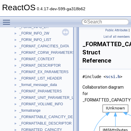
_FONTSUBSTSETTINGS
►
ReactOS
_FOR_CONTEXT
►
0.4.17-dev-599-ga318b62
_FORM_INFO_1A
►
Toggle main menu visibility
_FORM_INFO_1W
►
_FORM_INFO_2A
►
Public Attributes
|
_FORM_INFO_2W
►
List of all members
_FORM_INFO_LIST
►
_FORMATTED_CA
_FORMAT_CAPACITIES_DATA
►
Struct
_FORMAT_CDRW_PARAMETERS_USER_IN
►
_FORMAT_CONTEXT
Reference
►
_FORMAT_DESCRIPTOR
►
_FORMAT_EX_PARAMETERS
►
#include <
scsi.h
>
_FORMAT_LIST_HEADER
►
_format_message_data
►
Collaboration diagram
_FORMAT_PARAMETERS
►
for
_FORMAT_UNIT_PARAMETER_LIST
►
_FORMATTED_CAPACITY_
_FORMAT_VOLUME_INFO
►
_formatrange
►
_FORMATTABLE_CAPACITY_DESCRIPTOR
►
_FORMATTABLE_DESCRIPTOR
►
_FORMATTED_CAPACITY
►