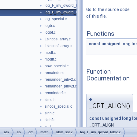
log_F_inv_dword_table.c
►
Go to the source code
log_F_inv_qword_table.c
►
of this file.
log_special.c
►
logb.c
►
Functions
logbf.c
►
Lsincos_array.c
►
const
unsigned
long
lo
Lsincosf_array.c
►
modf.c
►
modff.c
►
pow_special.c
►
Function
remainder.c
►
Documentation
remainder_piby2.c
►
remainder_piby2f.c
►
remainderf.c
►
◆
simd.h
►
_CRT_ALIGN()
sincos_special.c
►
sinh.c
►
const
unsigned
long
lo
sinhf.c
►
_CRT_ALIGN
sqrt.c
►
sdk
lib
crt
math
libm_sse2
log_F_inv_qword_table.c
sqrtf.c
►