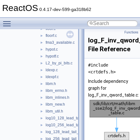
cosh.c
►
ReactOS
coshf.c
►
0.4.17-dev-599-ga318b62
exp2.c
►
Toggle main menu visibility
exp_special.c
►
floor.c
►
Functions
floorf.c
►
log_F_inv_qword_
fma3_available.c
►
File Reference
hypot.c
►
hypotf.c
►
L2_by_pi_bits.c
►
#include
ldexp.c
►
<crtdefs.h>
ldexpf.c
►
Include dependency
libm.h
►
graph for
libm_errno.h
►
log_F_inv_qword_table.c:
libm_inlines.h
►
libm_new.h
►
libm_util.h
►
log10_128_lead_tail_table.c
►
log10_256_lead_tail_table.c
►
log_128_lead_tail_table.c
►
log_256_lead_tail_table.c
►