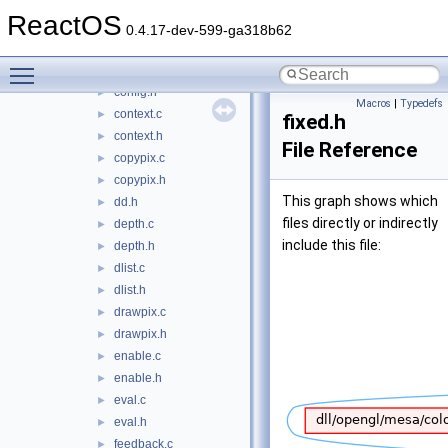
clip.c
►
ReactOS
clip.h
►
0.4.17-dev-599-ga318b62
colortab.c
►
Toggle main menu visibility
colortab.h
►
config.h
►
Macros
|
Typedefs
context.c
►
fixed.h
context.h
►
File Reference
copypix.c
►
copypix.h
►
This graph shows which
dd.h
►
files directly or indirectly
depth.c
►
include this file:
depth.h
►
dlist.c
►
dlist.h
►
drawpix.c
►
drawpix.h
►
enable.c
►
enable.h
►
eval.c
►
eval.h
►
feedback.c
►