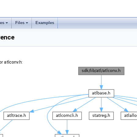
ses
Files
Examples
rence
r atlconv.h: