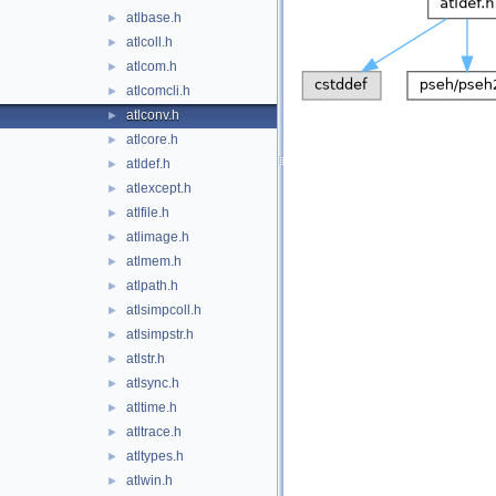
atlbase.h
►
atlcoll.h
►
atlcom.h
►
atlcomcli.h
►
atlconv.h
►
atlcore.h
►
atldef.h
►
atlexcept.h
►
atlfile.h
►
atlimage.h
►
atlmem.h
►
atlpath.h
►
atlsimpcoll.h
►
atlsimpstr.h
►
atlstr.h
►
atlsync.h
►
atltime.h
►
atltrace.h
►
atltypes.h
►
atlwin.h
►