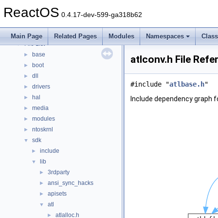
Modules
►
ReactOS
Namespaces
►
0.4.17-dev-599-ga318b62
Classes
►
Files
▼
Main Page
Related Pages
Modules
Namespaces
Clas
File List
▼
base
►
atlconv.h File Refe
boot
►
dll
►
#include "
atlbase.h
"
drivers
►
hal
►
Include dependency graph fo
media
►
modules
►
ntoskrnl
►
sdk
▼
include
►
lib
▼
3rdparty
►
ansi_sync_hacks
►
apisets
►
atl
▼
atlalloc.h
►