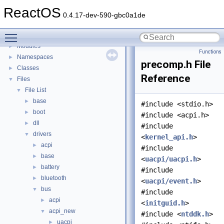
BSD License
ReactOS
General Information
►
0.4.17-dev-590-gbc0a1de
Todo List
Toggle main menu visibility
Deprecated List
Modules
►
Functions
Namespaces
►
precomp.h File
Classes
►
Reference
Files
▼
File List
▼
base
►
#include <stdio.h>
boot
►
#include <acpi.h>
dll
►
#include
drivers
▼
<
kernel_api.h
>
acpi
►
#include
base
►
<
uacpi/uacpi.h
>
battery
►
#include
bluetooth
►
<
uacpi/event.h
>
bus
▼
#include
acpi
►
<
initguid.h
>
acpi_new
▼
#include <
ntddk.h
>
uacpi
►