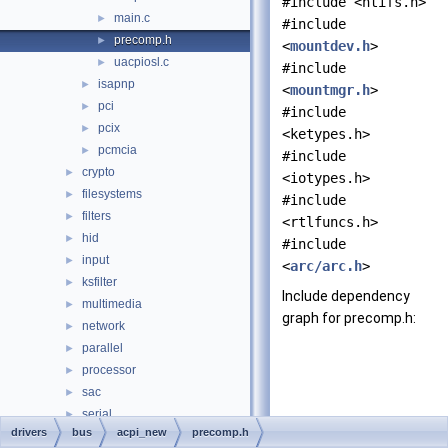
#include <ntifs.h>
main.c
►
#include
precomp.h
►
<
mountdev.h
>
uacpiosl.c
►
#include
isapnp
►
<
mountmgr.h
>
pci
►
#include
pcix
►
<ketypes.h>
pcmcia
►
#include
crypto
►
<iotypes.h>
filesystems
►
#include
filters
►
<rtlfuncs.h>
hid
►
#include
input
►
<
arc/arc.h
>
ksfilter
►
Include dependency
multimedia
►
graph for precomp.h:
network
►
parallel
►
processor
►
sac
►
serial
►
drivers
bus
acpi_new
precomp.h
setup
►