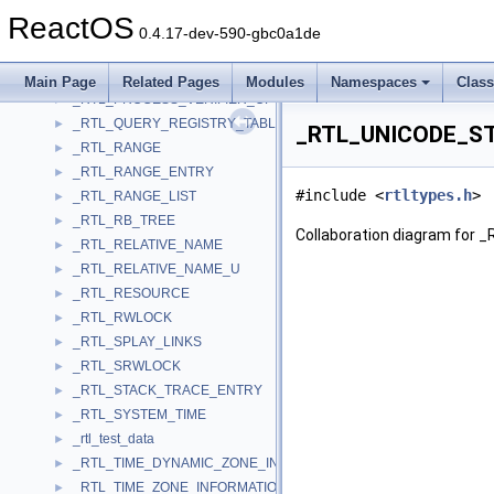
_RTL_PROCESS_LOCKS
►
ReactOS
_RTL_PROCESS_MODULE_INFORMATION
►
0.4.17-dev-590-gbc0a1de
_RTL_PROCESS_MODULE_INFORMATION_EX
►
_RTL_PROCESS_MODULES
►
Main Page
Related Pages
Modules
Namespaces
Clas
_RTL_PROCESS_VERIFIER_OPTIONS
►
_RTL_QUERY_REGISTRY_TABLE
►
_RTL_UNICODE_ST
_RTL_RANGE
►
_RTL_RANGE_ENTRY
►
#include <
rtltypes.h
>
_RTL_RANGE_LIST
►
_RTL_RB_TREE
►
Collaboration diagram for
_RTL_RELATIVE_NAME
►
_RTL_RELATIVE_NAME_U
►
_RTL_RESOURCE
►
_RTL_RWLOCK
►
_RTL_SPLAY_LINKS
►
_RTL_SRWLOCK
►
_RTL_STACK_TRACE_ENTRY
►
_RTL_SYSTEM_TIME
►
_rtl_test_data
►
_RTL_TIME_DYNAMIC_ZONE_INFORMATION
►
_RTL_TIME_ZONE_INFORMATION
►