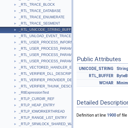
_RTL_TRACE_BLOCK
►
_RTL_TRACE_DATABASE
►
_RTL_TRACE_ENUMERATE
►
_RTL_TRACE_SEGMENT
►
_RTL_UNICODE_STRING_BUFFER
►
_RTL_UNLOAD_EVENT_TRACE
►
_RTL_USER_PROCESS_INFORMATION
►
_RTL_USER_PROCESS_PARAMETERS
►
_RTL_USER_PROCESS_PARAMETERS32
►
Public Attributes
_RTL_USER_PROCESS_PARAMETERS64
►
_RTL_VECTORED_HANDLER_ENTRY
►
UNICODE_STRING
Strin
_RTL_VERIFIER_DLL_DESCRIPTOR
►
RTL_BUFFER
ByteB
_RTL_VERIFIER_PROVIDER_DESCRIPTOR
►
WCHAR
Minim
_RTL_VERIFIER_THUNK_DESCRIPTOR
►
_RtlExpressionTest
►
_RTLP_CURDIR_REF
►
Detailed Descriptio
_RTLP_HEAP_ENTRY
►
_RTLP_IOWORKERTHREAD
►
Definition at line
1900
of file
_RTLP_RANGE_LIST_ENTRY
►
_RTLP_SRWLOCK_SHARED_WAKE
►