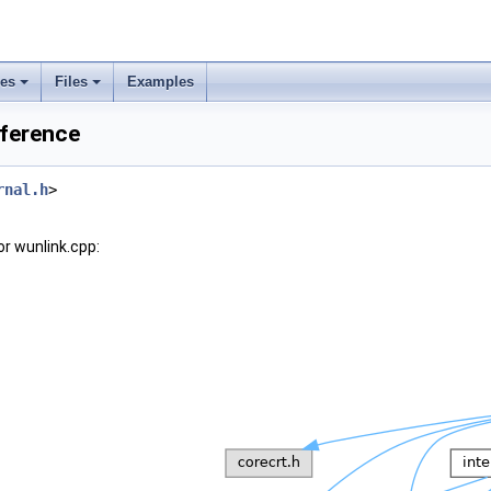
ses
Files
Examples
eference
rnal.h
>
r wunlink.cpp: