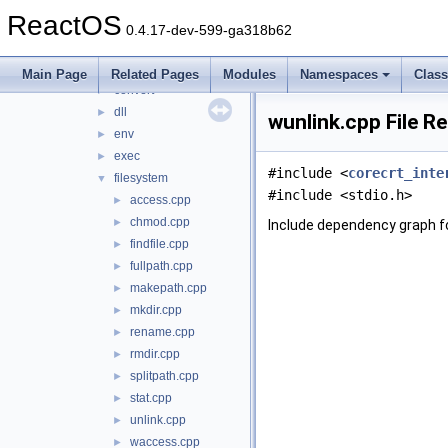
tdilib
►
ReactOS
tzlib
►
0.4.17-dev-599-ga318b62
ucrt
▼
conio
►
Main Page
Related Pages
Modules
Namespaces
Clas
convert
►
dll
►
wunlink.cpp File R
env
►
exec
►
#include <
corecrt_inte
filesystem
▼
#include <stdio.h>
access.cpp
►
chmod.cpp
►
Include dependency graph fo
findfile.cpp
►
fullpath.cpp
►
makepath.cpp
►
mkdir.cpp
►
rename.cpp
►
rmdir.cpp
►
splitpath.cpp
►
stat.cpp
►
unlink.cpp
►
waccess.cpp
►