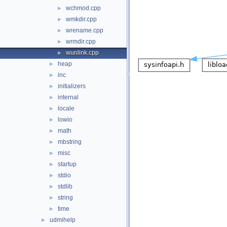
wchmod.cpp
►
wmkdir.cpp
►
wrename.cpp
►
wrmdir.cpp
►
wunlink.cpp
►
heap
►
inc
►
initializers
►
internal
►
locale
►
lowio
►
math
►
mbstring
►
misc
►
startup
►
stdio
►
stdlib
►
string
►
time
►
udmihelp
►