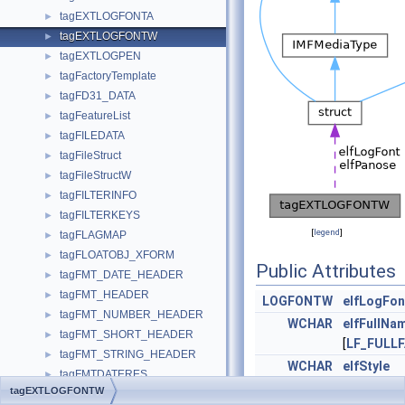
tagEXTLOGFONTA
►
tagEXTLOGFONTW
►
tagEXTLOGPEN
►
tagFactoryTemplate
►
tagFD31_DATA
►
tagFeatureList
►
tagFILEDATA
►
tagFileStruct
►
tagFileStructW
►
tagFILTERINFO
►
tagFILTERKEYS
►
[
legend
]
tagFLAGMAP
►
tagFLOATOBJ_XFORM
►
Public Attributes
tagFMT_DATE_HEADER
►
tagFMT_HEADER
►
LOGFONTW
elfLogFon
tagFMT_NUMBER_HEADER
►
WCHAR
elfFullNa
tagFMT_SHORT_HEADER
►
[
LF_FULLF
tagFMT_STRING_HEADER
►
WCHAR
elfStyle
tagFMTDATERES
►
[
LF_FACES
tagEXTLOGFONTW
tagFMTRES
►