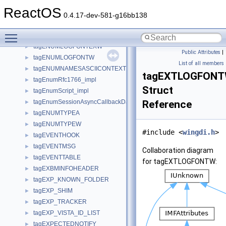
tagENUMLOGFONTA
►
ReactOS
tagENUMLOGFONTEXA
►
0.4.17-dev-581-g16bb138
tagENUMLOGFONTEXDVA
►
Toggle main menu visibility
tagENUMLOGFONTEXDVW
►
tagENUMLOGFONTEXW
►
Public Attributes
|
tagENUMLOGFONTW
►
List of all members
tagENUMNAMESASCIICONTEXT
►
tagEXTLOGFON
tagEnumRfc1766_impl
►
Struct
tagEnumScript_impl
►
tagEnumSessionAsyncCallbackData
Reference
►
tagENUMTYPEA
►
tagENUMTYPEW
►
#include <
wingdi.h
>
tagEVENTHOOK
►
tagEVENTMSG
►
Collaboration diagram
tagEVENTTABLE
►
for tagEXTLOGFONTW:
tagEXBMINFOHEADER
►
tagEXP_KNOWN_FOLDER
►
tagEXP_SHIM
►
tagEXP_TRACKER
►
tagEXP_VISTA_ID_LIST
►
tagEXPECTEDNOTIFY
►