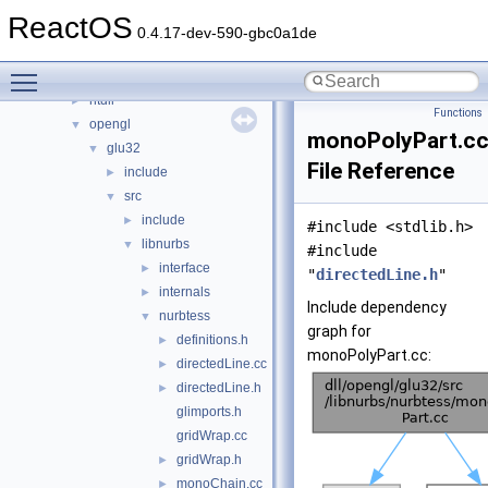
directx
►
ReactOS
keyboard
►
0.4.17-dev-590-gbc0a1de
nls
►
Toggle main menu visibility
np
►
ntdll
►
Functions
opengl
▼
monoPolyPart.c
glu32
▼
File Reference
include
►
src
▼
include
►
#include <stdlib.h>
libnurbs
▼
#include
interface
►
"
directedLine.h
"
internals
►
Include dependency
nurbtess
▼
graph for
definitions.h
►
monoPolyPart.cc:
directedLine.cc
►
directedLine.h
►
glimports.h
gridWrap.cc
gridWrap.h
►
monoChain.cc
►