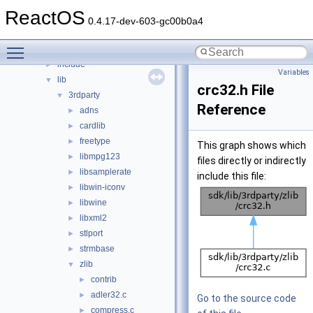
media
►
ReactOS
modules
►
0.4.17-dev-603-gc00b0a4
ntoskrnl
►
Toggle main menu visibility
sdk
▼
include
►
Variables
lib
▼
crc32.h File
3rdparty
▼
Reference
adns
►
cardlib
►
freetype
►
This graph shows which
libmpg123
►
files directly or indirectly
libsamplerate
►
include this file:
libwin-iconv
►
libwine
►
libxml2
►
stlport
►
strmbase
►
zlib
▼
contrib
►
adler32.c
►
Go to the source code
compress.c
►