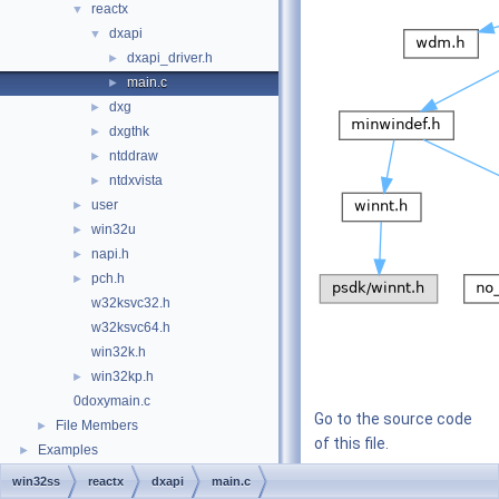
reactx
▼
dxapi
▼
dxapi_driver.h
►
main.c
►
dxg
►
dxgthk
►
ntddraw
►
ntdxvista
►
user
►
win32u
►
napi.h
►
pch.h
►
w32ksvc32.h
w32ksvc64.h
win32k.h
win32kp.h
►
0doxymain.c
Go to the source code
File Members
►
of this file.
Examples
►
win32ss
reactx
dxapi
main.c