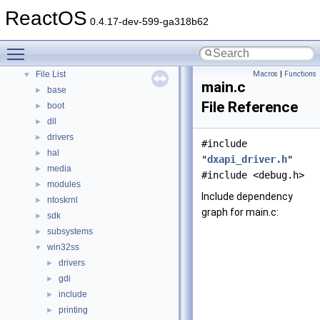
Modules
ReactOS
►
0.4.17-dev-599-ga318b62
Namespaces
►
Classes
►
Toggle main menu visibility
Files
▼
File List
Macros
|
Functions
▼
main.c
base
►
File Reference
boot
►
dll
►
drivers
►
#include
hal
►
"
dxapi_driver.h
"
media
►
#include <debug.h>
modules
►
Include dependency
ntoskrnl
►
graph for main.c:
sdk
►
subsystems
►
win32ss
▼
drivers
►
gdi
►
include
►
printing
►