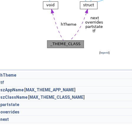
[
legend
]
hTheme
tf
szAppName
[
MAX_THEME_APP_NAME
]
szClassName
[
MAX_THEME_CLASS_NAME
]
partstate
overrides
next