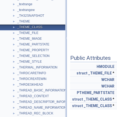
_textrange
►
_textrangew
►
_TH32SNAPSHOT
►
_THEME
►
_THEME_CLASS
►
_THEME_FILE
►
_THEME_IMAGE
►
_THEME_PARTSTATE
►
_THEME_PROPERTY
►
_THEME_SELECTION
►
Public Attributes
_THEME_STYLE
►
HMODULE
_THERMAL_INFORMATION
►
struct
_THEME_FILE
*
_THRDCARETINFO
►
_THRDCREATEWIN
►
WCHAR
_THRDESKHEAD
►
WCHAR
_THREAD_BASIC_INFORMATION
►
PTHEME_PARTSTATE
_THREAD_CONTEXT
►
struct
_THEME_CLASS
*
_THREAD_DESCRIPTOR_INFORMATION
►
struct
_THEME_CLASS
*
_THREAD_NAME_INFORMATION
►
_THREAD_REC_BLOCK
►