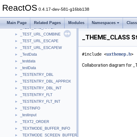
_TEST_UNIT_READY_USER_IN
►
ReactOS
_TEST_UNIT_READY_USER_OUT
►
0.4.17-dev-581-g16bb138
_TEST_UNWIND_CODE
►
_TEST_UNWIND_INFO
►
Main Page
Related Pages
Modules
Namespaces
Clas
_TEST_URL_APPLY
►
_TEST_URL_COMBINE
►
_THEME_CLASS Str
_TEST_URL_ESCAPE
►
_TEST_URL_ESCAPEW
►
#include <
uxthemep.h
>
_TestData
►
_testdata
►
Collaboration diagram for
_testData
►
_TESTENTRY_DBL
►
_TESTENTRY_DBL_APPROX
►
_TESTENTRY_DBL_INT
►
_TESTENTRY_FLT
►
_TESTENTRY_FLT_INT
►
_TESTINFO
►
_testinput
►
_TEXT2_ORDER
►
_TEXTMODE_BUFFER_INFO
►
_TEXTMODE_SCREEN_BUFFER
►