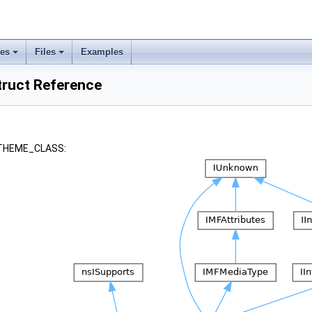
ses
Files
Examples
uct Reference
 _THEME_CLASS: