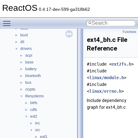
Namespaces
►
ReactOS
Classes
►
0.4.17-dev-599-ga318b62
Files
▼
Toggle main menu visibility
File List
▼
base
►
Functions
boot
►
ext4_bh.c File
dll
►
Reference
drivers
▼
acpi
►
base
►
#include <
ext2fs.h
>
battery
►
#include
bluetooth
►
<
linux/module.h
>
bus
►
#include
crypto
►
<
linux/errno.h
>
filesystems
▼
Include dependency
btrfs
►
graph for ext4_bh.c:
cdfs
►
ext2
▼
inc
►
src
▼
ext3
►