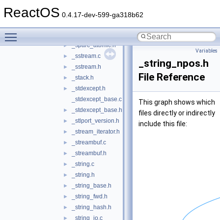
_slist.c
►
ReactOS
_slist.h
►
0.4.17-dev-599-ga318b62
_slist_base.c
►
Toggle main menu visibility
_slist_base.h
►
_sparc_atomic.h
►
Variables
_sstream.c
►
_string_npos.h
_sstream.h
►
File Reference
_stack.h
►
_stdexcept.h
►
_stdexcept_base.c
This graph shows which
_stdexcept_base.h
►
files directly or indirectly
_stlport_version.h
►
include this file:
_stream_iterator.h
►
_streambuf.c
►
_streambuf.h
►
_string.c
►
_string.h
►
_string_base.h
►
_string_fwd.h
►
_string_hash.h
►
_string_io.c
►