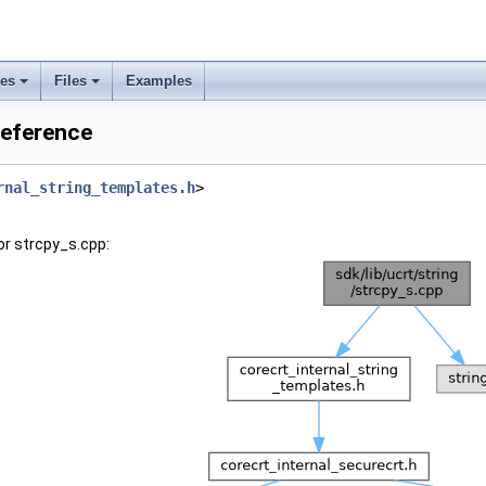
ses
Files
Examples
Reference
rnal_string_templates.h
>
or strcpy_s.cpp: