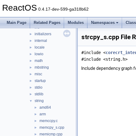
env
►
ReactOS
exec
►
0.4.17-dev-599-ga318b62
filesystem
►
heap
►
Main Page
Related Pages
Modules
Namespaces
Clas
inc
►
initializers
►
strcpy_s.cpp File 
internal
►
locale
►
#include <
corecrt_inte
lowio
►
#include <string.h>
math
►
mbstring
►
Include dependency graph f
misc
►
startup
►
stdio
►
stdlib
►
string
▼
amd64
►
arm
►
memccpy.c
►
memcpy_s.cpp
►
memicmp.cpp
►