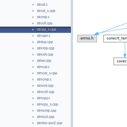
strcat.c
►
strcat_s.cpp
►
strcmp.c
►
strcoll.cpp
►
strcpy_s.cpp
►
strcspn.c
►
strdup.cpp
►
stricmp.cpp
►
stricoll.cpp
►
strlwr.cpp
►
strncat.c
►
strncat_s.cpp
►
strncmp.c
►
strncnt.cpp
►
strncoll.cpp
►
strncpy.c
►
strncpy_s.cpp
►
strnicmp.cpp
►
strnicol.cpp
►
strnlen-avx2.cpp
►