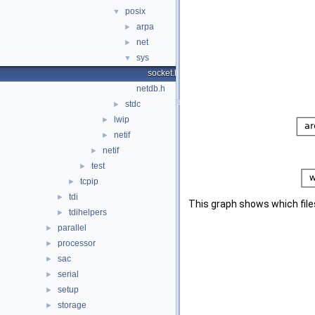
posix
▼
arpa
►
net
►
sys
▼
socket.h
netdb.h
stdc
►
lwip
►
netif
►
netif
►
test
►
tcpip
►
tdi
►
This graph shows which files d
tdihelpers
►
parallel
►
processor
►
sac
►
serial
►
setup
►
storage
►