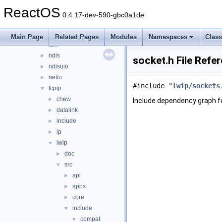
multimedia
►
ReactOS
network
▼
0.4.17-dev-590-gbc0a1de
afd
►
dd
►
Main Page
Related Pages
Modules
Namespaces
Clas
lan
►
ndis
►
socket.h File Refe
ndisuio
►
netio
►
#include "
lwip/sockets
tcpip
▼
chew
►
Include dependency graph fo
datalink
►
include
►
ip
►
lwip
▼
doc
►
src
▼
api
►
apps
►
core
►
include
▼
compat
▼