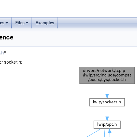
ses
Files
Examples
rence
.h
"
r socket.h: