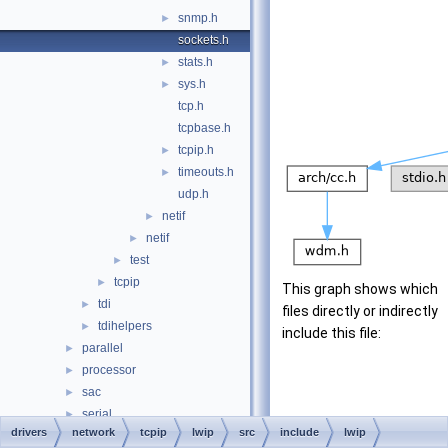
snmp.h
►
sockets.h
stats.h
►
sys.h
►
tcp.h
tcpbase.h
tcpip.h
►
timeouts.h
►
udp.h
netif
►
netif
►
test
►
tcpip
►
This graph shows which
tdi
►
files directly or indirectly
tdihelpers
►
include this file:
parallel
►
processor
►
sac
►
serial
►
drivers
network
tcpip
lwip
src
include
lwip
setup
►