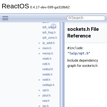
ip.h
►
ReactOS
ip4.h
0.4.17-dev-599-ga318b62
ip4_addr.h
Toggle main menu visibility
ip4_frag.h
ip6.h
ip6_addr.h
sockets.h File
ip6_frag.h
Reference
ip6_zone.h
ip_addr.h
►
#include
mem.h
►
"
lwip/opt.h
"
memp.h
►
mld6.h
Include dependency
nd6.h
graph for sockets.h:
netbuf.h
netdb.h
netif.h
►
netifapi.h
opt.h
►
pbuf.h
►
raw.h
sio.h
►