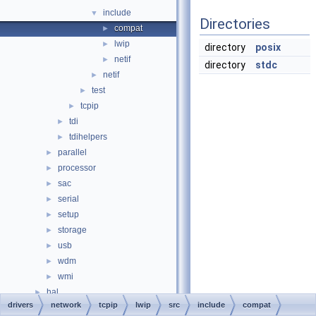
include
▼
Directories
compat
►
lwip
►
directory
posix
netif
►
directory
stdc
netif
►
test
►
tcpip
►
tdi
►
tdihelpers
►
parallel
►
processor
►
sac
►
serial
►
setup
►
storage
►
usb
►
wdm
►
wmi
►
hal
►
drivers
network
tcpip
lwip
src
include
compat
media
►