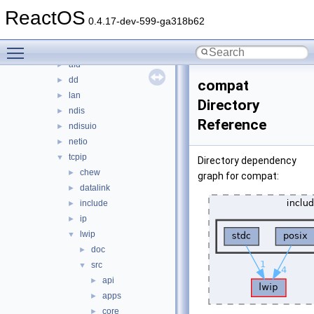
input
►
ReactOS
ksfilter
►
0.4.17-dev-599-ga318b62
multimedia
►
Toggle main menu visibility
network
▼
afd
►
dd
►
compat
lan
►
Directory
ndis
►
Reference
ndisuio
►
netio
►
tcpip
▼
Directory dependency
chew
►
graph for compat:
datalink
►
include
►
ip
►
lwip
▼
doc
►
src
▼
api
►
apps
►
core
►