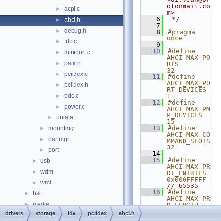
otonmail.co
acpi.c
►
m>
    6
 */
ahci.h
►
    7
debug.h
►
    8
#pragma 
once
fdo.c
►
    9
   10
#define 
miniport.c
►
AHCI_MAX_PO
pata.h
►
RTS            
32
pciidex.c
►
   11
#define 
AHCI_MAX_PO
pciidex.h
►
RT_DEVICES     
pdo.c
1
►
   12
#define 
power.c
►
AHCI_MAX_PM
P_DEVICES      
uniata
►
15
   13
#define 
mountmgr
►
AHCI_MAX_CO
partmgr
►
MMAND_SLOTS    
32
port
►
   14
   15
#define 
usb
►
AHCI_MAX_PR
wdm
►
DT_ENTRIES     
0x000FFFFF 
wmi
►
// 65535
   16
#define 
hal
►
AHCI_MAX_PR
media
►
D_LENGTH       
0x003FFFFF 
drivers
storage
ide
pciidex
ahci.h
modules
►
// 4MB