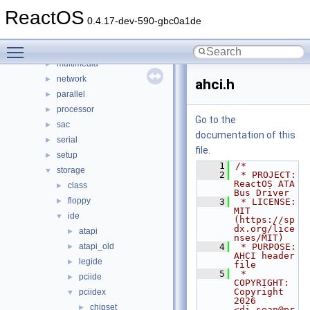
filters
►
ReactOS
hid
►
0.4.17-dev-590-gbc0a1de
input
►
Toggle main menu visibility
ksfilter
►
multimedia
►
network
►
ahci.h
parallel
►
processor
►
Go to the
sac
►
documentation of this
serial
►
file.
setup
►
    1
/*
storage
▼
    2
 * PROJECT:     
ReactOS ATA 
class
►
Bus Driver
floppy
►
    3
 * LICENSE:     
MIT 
ide
▼
(https://sp
dx.org/lice
atapi
►
nses/MIT)
atapi_old
    4
 * PURPOSE:     
►
AHCI header 
legide
►
file
    5
 * 
pciide
►
COPYRIGHT:   
Copyright 
pciidex
▼
2026 
chipset
►
<di.sean@pr