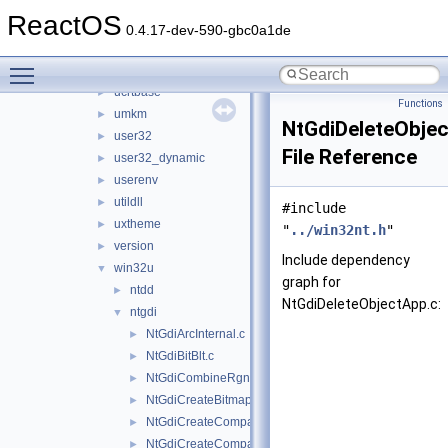
shdocvw
►
ReactOS
shell32
►
0.4.17-dev-590-gbc0a1de
shlwapi
►
Toggle main menu visibility
spoolss
►
ucrtbase
►
Functions
umkm
►
NtGdiDeleteObje
user32
►
File Reference
user32_dynamic
►
userenv
►
utildll
►
#include
uxtheme
►
"
../win32nt.h
"
version
►
Include dependency
win32u
▼
graph for
ntdd
►
NtGdiDeleteObjectApp.c:
ntgdi
▼
NtGdiArcInternal.c
►
NtGdiBitBlt.c
►
NtGdiCombineRgn.c
►
NtGdiCreateBitmap.c
►
NtGdiCreateCompatibleBitmap.c
►
NtGdiCreateCompatibleDC.c
►