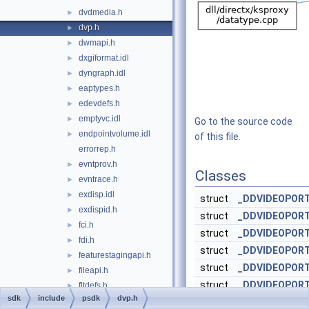
dvdmedia.h
►
dvp.h
►
dwmapi.h
►
dxgiformat.idl
►
dyngraph.idl
►
eaptypes.h
►
edevdefs.h
►
emptyvc.idl
►
Go to the source code
endpointvolume.idl
►
of this file.
errorrep.h
evntprov.h
►
Classes
evntrace.h
►
exdisp.idl
►
struct
_DDVIDEOPOR
exdispid.h
►
struct
_DDVIDEOPOR
fci.h
►
struct
_DDVIDEOPOR
fdi.h
►
struct
_DDVIDEOPOR
featurestagingapi.h
►
struct
_DDVIDEOPOR
fileapi.h
►
struct
_DDVIDEOPOR
fltdefs.h
►
sdk
include
psdk
dvp.h
fontsub.h
►
struct
_DDVIDEOPOR