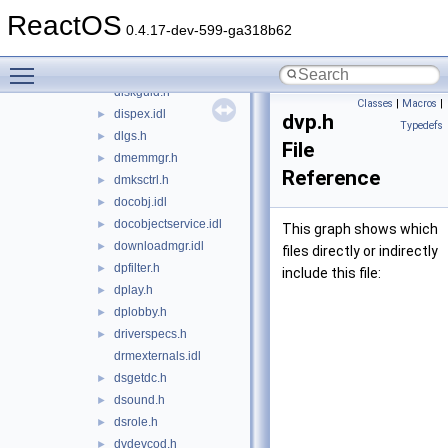
digitalv.h
►
ReactOS
dimm.idl
►
0.4.17-dev-599-ga318b62
dinput.h
►
Toggle main menu visibility
dinputd.h
►
diskguid.h
Classes
|
Macros
|
dispex.idl
►
dvp.h
Typedefs
dlgs.h
►
File
dmemmgr.h
►
Reference
dmksctrl.h
►
docobj.idl
►
docobjectservice.idl
►
This graph shows which
downloadmgr.idl
►
files directly or indirectly
dpfilter.h
►
include this file:
dplay.h
►
dplobby.h
►
driverspecs.h
►
drmexternals.idl
dsgetdc.h
►
dsound.h
►
dsrole.h
►
dvdevcod.h
►