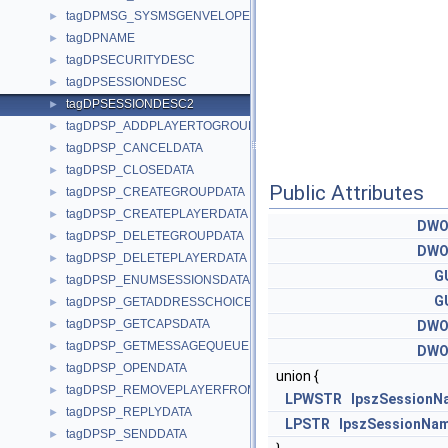
tagDPMSG_SYSMSGENVELOPE
►
tagDPNAME
►
tagDPSECURITYDESC
►
tagDPSESSIONDESC
►
tagDPSESSIONDESC2
►
tagDPSP_ADDPLAYERTOGROUPDATA
►
tagDPSP_CANCELDATA
►
tagDPSP_CLOSEDATA
►
Public Attributes
tagDPSP_CREATEGROUPDATA
►
tagDPSP_CREATEPLAYERDATA
►
DWO
tagDPSP_DELETEGROUPDATA
►
DWO
tagDPSP_DELETEPLAYERDATA
►
G
tagDPSP_ENUMSESSIONSDATA
►
G
tagDPSP_GETADDRESSCHOICESDATA
►
tagDPSP_GETCAPSDATA
►
DWO
tagDPSP_GETMESSAGEQUEUEDATA
►
DWO
tagDPSP_OPENDATA
►
union {
tagDPSP_REMOVEPLAYERFROMGROUPDATA
►
LPWSTR
lpszSessionN
tagDPSP_REPLYDATA
►
LPSTR
lpszSessionNa
tagDPSP_SENDDATA
►