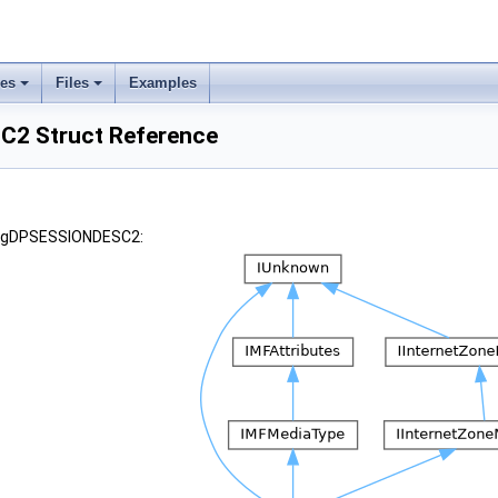
ses
Files
Examples
2 Struct Reference
 tagDPSESSIONDESC2: