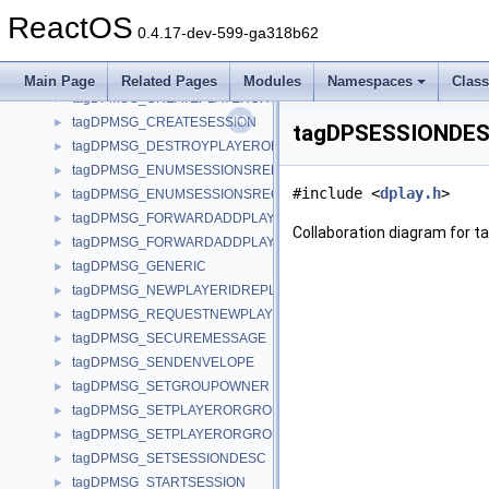
tagDPLMSG_SYSTEMMESSAGE
►
ReactOS
tagDPMSG_ADDGROUPTOGROUP
►
0.4.17-dev-599-ga318b62
tagDPMSG_ADDPLAYERTOGROUP
►
tagDPMSG_CHAT
►
Main Page
Related Pages
Modules
Namespaces
Clas
tagDPMSG_CREATEPLAYERORGROUP
►
tagDPMSG_CREATESESSION
►
tagDPSESSIONDESC
tagDPMSG_DESTROYPLAYERORGROUP
►
tagDPMSG_ENUMSESSIONSREPLY
►
#include <
dplay.h
>
tagDPMSG_ENUMSESSIONSREQUEST
►
tagDPMSG_FORWARDADDPLAYER
►
Collaboration diagram for
tagDPMSG_FORWARDADDPLAYERNACK
►
tagDPMSG_GENERIC
►
tagDPMSG_NEWPLAYERIDREPLY
►
tagDPMSG_REQUESTNEWPLAYERID
►
tagDPMSG_SECUREMESSAGE
►
tagDPMSG_SENDENVELOPE
►
tagDPMSG_SETGROUPOWNER
►
tagDPMSG_SETPLAYERORGROUPDATA
►
tagDPMSG_SETPLAYERORGROUPNAME
►
tagDPMSG_SETSESSIONDESC
►
tagDPMSG_STARTSESSION
►