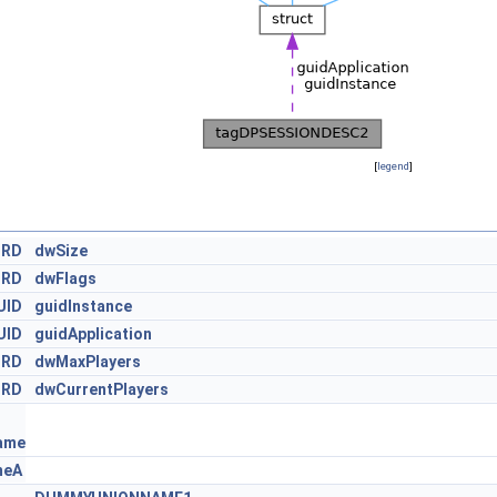
[
legend
]
RD
dwSize
RD
dwFlags
UID
guidInstance
UID
guidApplication
RD
dwMaxPlayers
RD
dwCurrentPlayers
ame
meA