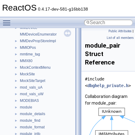
MM_SECTION_PAGEOUT_CONTEXT
►
ReactOS
mm_starter
►
0.4.17-dev-581-g16bb138
MMDevColImpl
►
Toggle main menu visibility
MMDevEnumImpl
►
MMDevice
►
Public Attributes
|
MMDeviceEnumerator
List of all members
MMDevPropStoreImpl
►
module_pair
MMIOPos
►
Struct
mmtime_tag
►
MMX80
Reference
►
MockContextMenu
►
MockSite
►
#include
MockSiteTarget
►
<
dbghelp_private.h
>
mod_vals_uA
►
mod_vals_uW
►
Collaboration diagram
MODEBIAS
►
for module_pair:
module
►
module_details
►
module_find
►
module_format
►
module_info
►