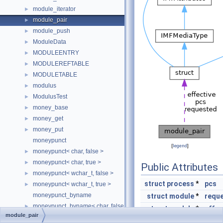
module_iterator
►
module_pair
►
module_push
►
ModuleData
►
MODULEENTRY
►
MODULEREFTABLE
►
MODULETABLE
►
modulus
►
ModulusTest
►
money_base
►
money_get
►
money_put
►
moneypunct
[
legend
]
moneypunct< char, false >
►
moneypunct< char, true >
►
Public Attributes
moneypunct< wchar_t, false >
►
struct
process
*
pcs
moneypunct< wchar_t, true >
►
moneypunct_byname
struct
module
*
requ
moneypunct_byname< char, false >
►
struct
module
*
effec
module_pair
moneypunct_byname< char, true >
►