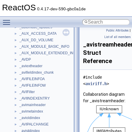
_AUTHZ_SOURCE_SCHEMA_REGISTRATION
►
ReactOS
_AUTODIAL_ADDR
►
0.4.17-dev-590-gbc0a1de
_AUTODIAL_COMMAND
►
Toggle main menu visibility
_AUTODIAL_CONN
►
_automatic_updates
►
Public Attributes
|
_AUX_ACCESS_DATA
►
List of all members
_AUX_DD_VOLUME
►
_avistreamheade
_AUX_MODULE_BASIC_INFO
►
Struct
_AUX_MODULE_EXTENDED_INFO
►
_AVDP
Reference
►
_aviextheader
►
_avifieldindex_chunk
►
#include
_AVIFILEINFOA
►
<
aviriff.h
>
_AVIFILEINFOW
►
_AVIFilter
►
Collaboration diagram
_AVIINDEXENTRY
►
for _avistreamheader:
_avimainheader
►
_avimetaindex
►
_avioldindex
►
_AVIPALCHANGE
►
_avistdindex
►