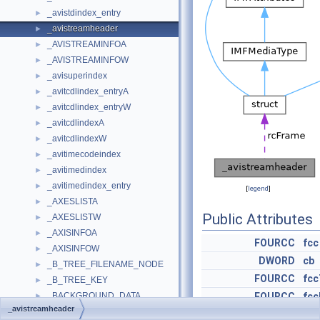
_avistdindex_entry
►
_avistreamheader
►
_AVISTREAMINFOA
►
_AVISTREAMINFOW
►
_avisuperindex
►
_avitcdlindex_entryA
►
_avitcdlindex_entryW
►
_avitcdlindexA
►
_avitcdlindexW
►
_avitimecodeindex
►
_avitimedindex
►
_avitimedindex_entry
►
[
legend
]
_AXESLISTA
►
Public Attributes
_AXESLISTW
►
_AXISINFOA
►
FOURCC
fcc
_AXISINFOW
►
DWORD
cb
_B_TREE_FILENAME_NODE
►
FOURCC
fcc
_B_TREE_KEY
►
_BACKGROUND_DATA
FOURCC
fcc
►
_avistreamheader
_BALLOON_HARD_ERROR_DATA
►
DWORD
dwF