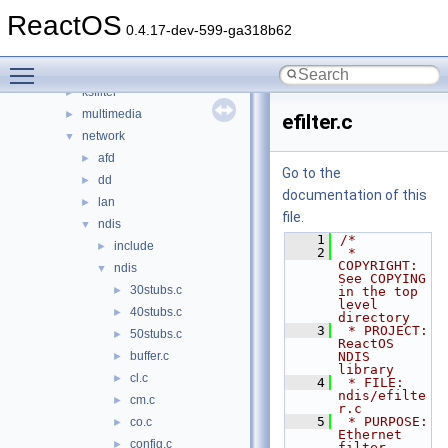
filesystems
►
ReactOS
filters
►
0.4.17-dev-599-ga318b62
hid
►
Toggle main menu visibility
input
►
ksfilter
►
multimedia
►
efilter.c
network
▼
afd
►
Go to the
dd
►
documentation of this
lan
►
file.
ndis
▼
    1
/*
include
►
    2
 * 
COPYRIGHT:   
ndis
▼
See COPYING 
30stubs.c
►
in the top 
level 
40stubs.c
►
directory
    3
 * PROJECT:     
50stubs.c
►
ReactOS 
buffer.c
NDIS 
►
library
cl.c
►
    4
 * FILE:        
ndis/efilte
cm.c
►
r.c
    5
 * PURPOSE:     
co.c
►
Ethernet 
config.c
►
filter 