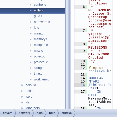
functions
control.c
►
    6
 * 
PROGRAMMERS
efilter.c
►
: Casper S. 
guid.c
Hornstrup 
(chorns@use
hardware.c
►
rs.sourcefo
rge.net)
io.c
►
    7
 *              
main.c
►
Vizzini 
(vizzini@pl
memory.c
►
asmic.com)
    8
 * 
miniport.c
►
REVISIONS:
misc.c
    9
 *   CSH 
►
01/08-2000 
object.c
►
Created
   10
 */
protocol.c
►
   11
   12
#include 
string.c
►
"
ndissys.h
"
time.c
►
   13
   14
BOOLEAN
workitem.c
►
   15
NTAPI
   16
EthCreateFi
ndisuio
►
lter
(
netio
►
   17
IN
UINT
tcpip
►
MaximumMult
icastAddres
tdi
►
ses,
tdihelpers
►
   18
IN
PUCHAR
drivers
network
ndis
ndis
efilter.c
parallel
►
AdapterAddr