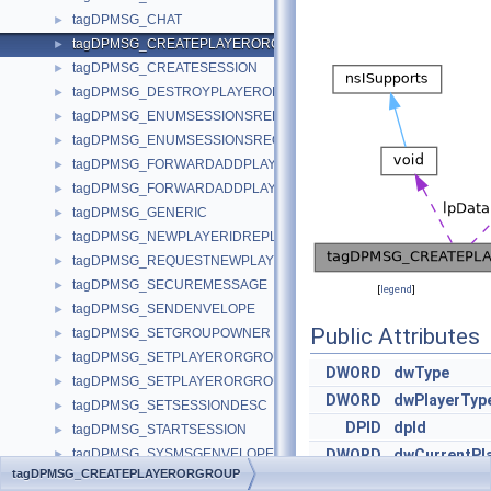
tagDPMSG_CHAT
►
tagDPMSG_CREATEPLAYERORGROUP
►
tagDPMSG_CREATESESSION
►
tagDPMSG_DESTROYPLAYERORGROUP
►
tagDPMSG_ENUMSESSIONSREPLY
►
tagDPMSG_ENUMSESSIONSREQUEST
►
tagDPMSG_FORWARDADDPLAYER
►
tagDPMSG_FORWARDADDPLAYERNACK
►
tagDPMSG_GENERIC
►
tagDPMSG_NEWPLAYERIDREPLY
►
tagDPMSG_REQUESTNEWPLAYERID
►
tagDPMSG_SECUREMESSAGE
►
[
legend
]
tagDPMSG_SENDENVELOPE
►
Public Attributes
tagDPMSG_SETGROUPOWNER
►
tagDPMSG_SETPLAYERORGROUPDATA
►
DWORD
dwType
tagDPMSG_SETPLAYERORGROUPNAME
►
DWORD
dwPlayerTyp
tagDPMSG_SETSESSIONDESC
►
DPID
dpId
tagDPMSG_STARTSESSION
►
tagDPMSG_SYSMSGENVELOPE
DWORD
dwCurrentPl
►
tagDPMSG_CREATEPLAYERORGROUP
tagDPNAME
►
LPVOID
lpData