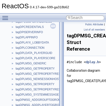
tagDPADDRESS
►
ReactOS
tagDPAPPLICATIONDESC
►
0.4.17-dev-599-ga318b62
tagDPCAPS
►
Toggle main menu visibility
tagDPCHAT
►
tagDPCOMPORTADDRESS
►
Public Attributes
|
tagDPCREDENTIALS
►
List of all members
tagDPISERVERINFO
►
tagDPMSG_CRE
tagDPLAPPINFO
►
Struct
tagDPLAYX_LOBBYDATA
►
tagDPLCONNECTION
Reference
►
tagDPLDATA_PLAYERGUID
►
tagDPLDATA_PLAYERSCORE
►
#include <
dplay.h
>
tagDPLMSG_GENERIC
►
tagDPLMSG_GETPROPERTY
►
Collaboration diagram
tagDPLMSG_GETPROPERTYRESPONSE
►
for
tagDPLMSG_NEWSESSIONHOST
►
tagDPMSG_CREATEPLAY
tagDPLMSG_SETPROPERTY
►
tagDPLMSG_SETPROPERTYRESPONSE
►
tagDPLMSG_SYSTEMMESSAGE
►
tagDPMSG_ADDGROUPTOGROUP
►
tagDPMSG_ADDPLAYERTOGROUP
►