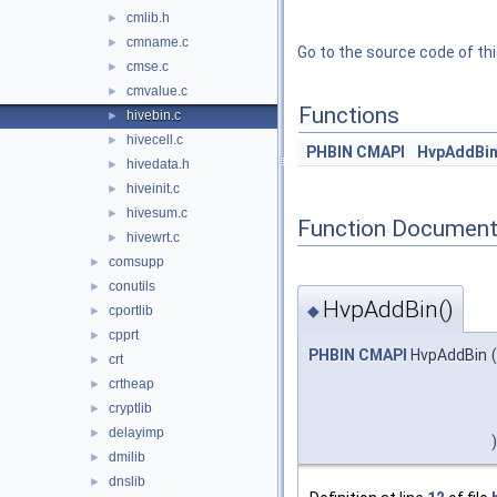
cmlib.h
►
cmname.c
►
Go to the source code of this
cmse.c
►
cmvalue.c
►
Functions
hivebin.c
►
hivecell.c
►
PHBIN
CMAPI
HvpAddBi
hivedata.h
►
hiveinit.c
►
hivesum.c
►
Function Document
hivewrt.c
►
comsupp
►
conutils
►
HvpAddBin()
◆
cportlib
►
cpprt
►
PHBIN
CMAPI
HvpAddBin
(
crt
►
crtheap
►
cryptlib
►
delayimp
►
)
dmilib
►
dnslib
►