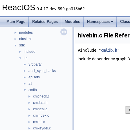
boot
►
ReactOS
dll
►
0.4.17-dev-599-ga318b62
drivers
►
hal
►
Main Page
Related Pages
Modules
Namespaces
Clas
media
►
modules
►
hivebin.c File Refe
ntoskrnl
►
sdk
▼
#include "
cmlib.h
"
include
►
lib
▼
Include dependency graph fo
3rdparty
►
ansi_sync_hacks
►
apisets
►
atl
►
cmlib
▼
cmcheck.c
►
cmdata.h
►
cmheal.c
►
cmindex.c
►
cminit.c
►
cmkeydel.c
►