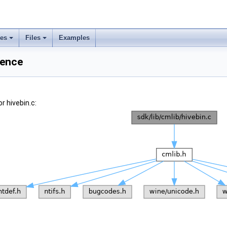
ses
Files
Examples
rence
r hivebin.c: