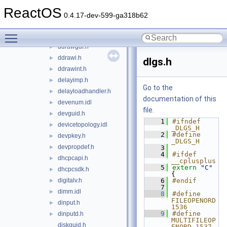
ddeml.h
►
ReactOS
ddkernel.h
►
0.4.17-dev-599-ga318b62
ddkmapi.h
►
Toggle main menu visibility
ddraw.h
►
ddrawgdi.h
►
ddrawi.h
►
dlgs.h
ddrawint.h
►
delayimp.h
►
Go to the
delayloadhandler.h
►
documentation of this
devenum.idl
►
file.
devguid.h
►
    1
#ifndef 
devicetopology.idl
►
_DLGS_H
    2
#define 
devpkey.h
►
_DLGS_H
devpropdef.h
►
    3
    4
#ifdef 
dhcpcapi.h
►
__cplusplus
    5
extern
"C"
dhcpcsdk.h
►
{
digitalv.h
    6
#endif
►
    7
dimm.idl
►
    8
#define 
FILEOPENORD 
dinput.h
►
1536
    9
#define 
dinputd.h
►
MULTIFILEOP
diskguid.h
ENORD 1537