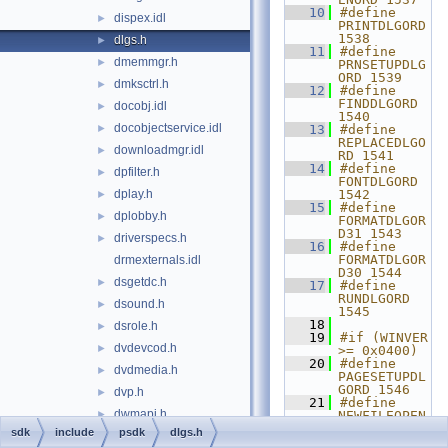
   10
#define 
dispex.idl
►
PRINTDLGORD 
1538
dlgs.h
►
   11
#define 
dmemmgr.h
►
PRNSETUPDLG
ORD 1539
dmksctrl.h
►
   12
#define 
FINDDLGORD 
docobj.idl
►
1540
docobjectservice.idl
►
   13
#define 
REPLACEDLGO
downloadmgr.idl
►
RD 1541
   14
#define 
dpfilter.h
►
FONTDLGORD 
dplay.h
1542
►
   15
#define 
dplobby.h
►
FORMATDLGOR
D31 1543
driverspecs.h
►
   16
#define 
FORMATDLGOR
drmexternals.idl
D30 1544
dsgetdc.h
►
   17
#define 
RUNDLGORD 
dsound.h
►
1545
   18
dsrole.h
►
   19
#if (WINVER 
dvdevcod.h
►
>= 0x0400)
   20
#define 
dvdmedia.h
►
PAGESETUPDL
GORD 1546
dvp.h
►
   21
#define 
dwmapi.h
►
NEWFILEOPEN
ORD 1547
sdk
include
psdk
dlgs.h
dxgiformat.idl
►
   22
#define 