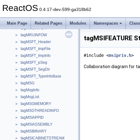
tagMOUSEHOOKSTRUCT
►
ReactOS
tagMOUSEINPUT
►
0.4.17-dev-599-ga318b62
tagMOUSEKEYS
►
tagMPEG1VIDEOINFO
►
Main Page
Related Pages
Modules
Namespaces
Clas
tagMRUINFOA
►
tagMRUINFOW
►
tagMSIFEATURE St
tagMSFT_Header
►
tagMSFT_ImpFile
►
#include <
msipriv.h
>
tagMSFT_ImpInfo
►
tagMSFT_pSeg
►
Collaboration diagram for 
tagMSFT_SegDir
►
tagMSFT_TypeInfoBase
►
tagMSG
►
tagMsgInfo
►
tagMsgList
►
tagMSGMEMORY
►
tagMSGTHREADINFO
►
tagMSIAPPID
►
tagMSIASSEMBLY
►
tagMSIBINARY
►
tagMSICABINETSTREAM
►