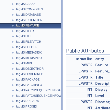
tagMSICLASS
►
tagMSICOMPONENT
►
tagMSIDATABASE
►
tagMSIEXTENSION
►
tagMSIFEATURE
►
tagMSIFIELD
►
tagMSIFILE
►
tagMSIFILEPATCH
►
tagMSIFOLDER
►
Public Attributes
tagMSIMEDIADISK
►
tagMSIMEDIAINFO
►
struct
list
entry
tagMSIMIME
►
LPWSTR
Feature
tagMSIOBJECTHDR
►
LPWSTR
Feature_
tagMSIORDERINFO
►
LPWSTR
Title
tagMSIPACKAGE
►
LPWSTR
Descript
tagMSIPATCHINFO
►
INT
Display
tagMSIPATCHSEQUENCEINFOA
►
INT
Level
tagMSIPATCHSEQUENCEINFOW
►
tagMSIPREVIEW
►
LPWSTR
Director
tagMSIPROGID
►
INT
Attribut