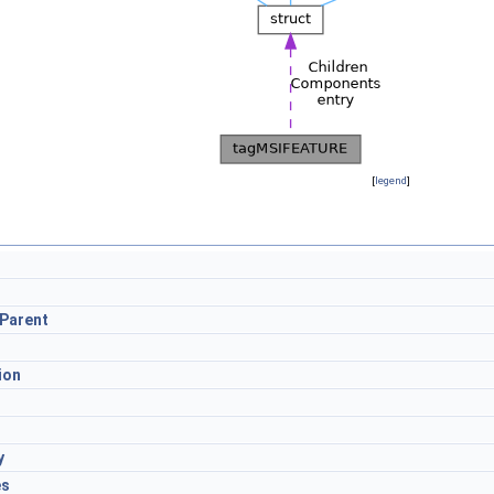
[
legend
]
Parent
ion
y
es