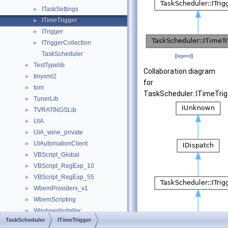
ITaskSettings
►
ITimeTrigger
►
ITrigger
►
ITriggerCollection
►
TaskScheduler
[
legend
]
TestTypelib
►
Collaboration diagram
tinyxml2
►
for
tom
►
TaskScheduler::ITimeTrig
TunerLib
►
TVRATINGSLib
►
UIA
►
UIA_wine_private
►
UIAutomationClient
►
VBScript_Global
►
VBScript_RegExp_10
►
VBScript_RegExp_55
►
WbemProviders_v1
►
WbemScripting
►
WindowsInstaller
►
TaskScheduler
ITimeTrigger
WinHttp
►