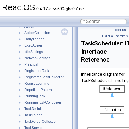
std
►
ReactOS
stdole
►
0.4.17-dev-590-gbc0a1de
StdType
►
Toggle main menu visibility
TaskScheduler
▼
IAction
►
Properties
|
IActionCollection
►
List of all members
IDailyTrigger
►
TaskScheduler::I
IExecAction
►
Interface
IIdleSettings
►
INetworkSettings
Reference
►
IPrincipal
►
IRegisteredTask
►
Inheritance diagram for
IRegisteredTaskCollection
►
TaskScheduler::ITimeTrig
IRegistrationInfo
►
IRepetitionPattern
►
IRunningTask
►
IRunningTaskCollection
►
ITaskDefinition
►
ITaskFolder
►
ITaskFolderCollection
►
ITaskService
►