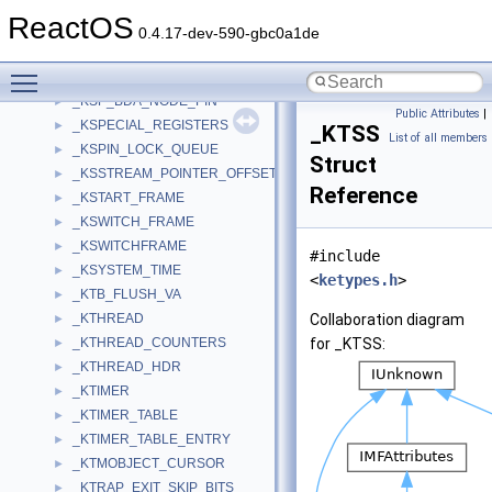
_KSM_BDA_PIN
►
ReactOS
_KSM_BDA_PIN_PAIR
►
0.4.17-dev-590-gbc0a1de
_KSM_PIN
►
Toggle main menu visibility
_KSM_PIN_PAIR
►
_KSP_BDA_NODE_PIN
►
Public Attributes
|
_KSPECIAL_REGISTERS
►
_KTSS
List of all members
_KSPIN_LOCK_QUEUE
►
Struct
_KSSTREAM_POINTER_OFFSET
►
Reference
_KSTART_FRAME
►
_KSWITCH_FRAME
►
_KSWITCHFRAME
►
#include
_KSYSTEM_TIME
►
<
ketypes.h
>
_KTB_FLUSH_VA
►
_KTHREAD
Collaboration diagram
►
_KTHREAD_COUNTERS
for _KTSS:
►
_KTHREAD_HDR
►
_KTIMER
►
_KTIMER_TABLE
►
_KTIMER_TABLE_ENTRY
►
_KTMOBJECT_CURSOR
►
_KTRAP_EXIT_SKIP_BITS
►