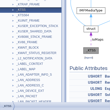
_KTRAP_FRAME
►
_KTSS
►
_KTSS64
►
_KUINIT_FRAME
►
_KUSER_EXCEPTION_STACK
►
_KUSER_SHARED_DATA
►
_KV8086_STACK_FRAME
►
_KV86_FRAME
►
_KWAIT_BLOCK
►
_KWAIT_STATUS_REGISTER
►
[
legend
]
_L2_NOTIFICATION_DATA
►
_LABEL_CONTEXT
►
Public Attributes
_LABEL_MAP
►
_LAN_ADAPTER_INFO_S
►
USHORT
Ba
_LAN_ADDRESS
►
USHORT
Re
_LAN_ADDRESS_C
►
ULONG
Es
_LAN_DEVICE_EXT
►
USHORT
Ss
_LAN_PACKET
►
USHORT
Re
_LAN_PACKET_HEADER
►
_KTSS
ULONG
No
_LAN_PACKET_HEADER_T
►