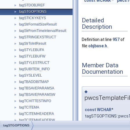
const
WCHAR
*
pwcsT
tagSTDOBJREF
►
tagSTGOPTIONS
►
tagSTICKYKEYS
►
Detailed
tagStrFormatSizeResult
►
Description
tagStrFromTimeIntervalResult
►
tagSTRINGEXSTRUCT
►
Definition at line
957
of
tagStrToIntResult
►
file
objbase.h
.
tagSTYLEBUFA
►
tagSTYLEBUFW
►
tagSTYLESTRUCT
►
Member Data
tagSUBITEM_INFO
►
Documentation
tagSYSLEVEL
►
tagTBADDBITMAP
►
tagTBSAVEPARAMSA
►
◆
tagTBSAVEPARAMSW
►
pwcsTemplateFi
tagTCHITTESTINFO
►
tagTCITEMA
►
const
WCHAR
*
tagTCITEMHEADERA
►
tagSTGOPTIONS::pwcsT
tagTCITEMHEADERW
►
tagSTGOPTIONS
tagTCITEMW
►