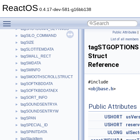
tagSHLWAPI_BYTEFORMATS
►
ReactOS
tagSHPOLICY_CONSTRAINT
►
0.4.17-dev-581-g16bb138
tagSHPOLICY_ITEM
►
Toggle main menu visibility
tagSHPOLICY_RESULT
►
tagSHUTDOWN_SETTINGS
►
Public Attributes
|
tagSILO_COMMAND
►
List of all members
tagSIZE
►
tagSTGOPTIONS
tagSLOTITEMDATA
►
Struct
tagSMALL_RECT
►
tagSMDATA
Reference
►
tagSMINFO
►
tagSMOOTHSCROLLSTRUCT
►
#include
tagSOFTKBDDATA
►
<
objbase.h
>
tagSOFTKBDDATAEX
►
tagSORT_INFO
►
tagSOUNDSENTRYA
►
Public Attributes
tagSOUNDSENTRYW
►
USHORT
usVer
tagSPAN
►
USHORT
reserv
tagSPECIAL_ID
►
tagSPINITDATA
►
ULONG
ulSect
tagStackItem
►