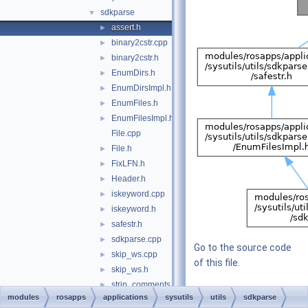
sdkparse
▼
assert.h
►
binary2cstr.cpp
►
binary2cstr.h
►
EnumDirs.h
►
EnumDirsImpl.h
►
EnumFiles.h
►
EnumFilesImpl.h
►
File.cpp
File.h
►
FixLFN.h
►
Header.h
►
iskeyword.cpp
►
iskeyword.h
►
safestr.h
►
sdkparse.cpp
►
Go to the source code
skip_ws.cpp
►
of this file.
skip_ws.h
►
strip_comments.cpp
►
modules
rosapps
applications
sysutils
utils
sdkparse
Macros
strip_comments.h
►