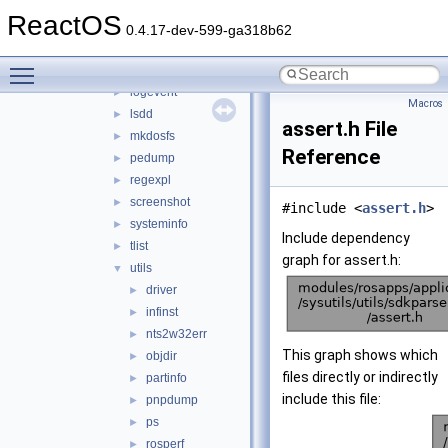
ctm
►
ReactOS
fontsub
►
0.4.17-dev-599-ga318b62
gettype
►
Toggle main menu visibility
kill
►
logevent
►
Macros
lsdd
►
assert.h File
mkdosfs
►
Reference
pedump
►
regexpl
►
screenshot
►
#include <
assert.h
>
systeminfo
►
Include dependency
tlist
►
graph for assert.h:
utils
▼
driver
►
infinst
►
nts2w32err
►
This graph shows which
objdir
►
files directly or indirectly
partinfo
►
include this file:
pnpdump
►
ps
►
rosperf
►