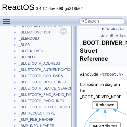
_Bit_reference
►
ReactOS
_BITMAP_FONT
►
0.4.17-dev-599-ga318b62
_BITMAP_RANGE
►
Toggle main menu visibility
_BITMAPCOREINFO
►
_BLANK_MEDIA_USER_IN
►
Public Attributes
|
_BLENDFUNCTION
►
List of all members
_BLENDOBJ
►
_BOOT_DRIVER_
_BLOB
►
Struct
_BLOCK_DATA
►
_BLTINFO
Reference
►
_BLUETOOTH_ADDRESS
►
_BLUETOOTH_AUTHENTICATION_CALLBACK_PARAMS
►
#include <
cmboot.h
>
_BLUETOOTH_COD_PAIRS
►
_BLUETOOTH_DEVICE_INFO
►
Collaboration diagram
_BLUETOOTH_DEVICE_SEARCH_PARAMS
►
for
_BLUETOOTH_FIND_RADIO_PARAMS
►
_BOOT_DRIVER_NODE:
_BLUETOOTH_RADIO_INFO
►
_BLUETOOTH_SELECT_DEVICE_PARAMS
►
_BM_REQUEST_TYPE
►
_BMP_FILE_HEADER
►
_BMP_INFO_HEADER
►