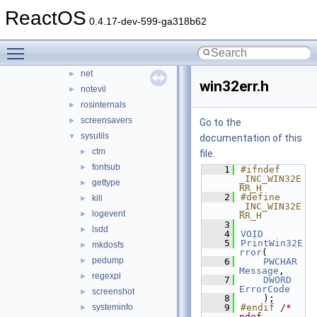
applications
ReactOS
▼
0.4.17-dev-599-ga318b62
cmdutils
►
devutils
►
Toggle main menu visibility
fraginator
►
net
►
win32err.h
notevil
►
rosinternals
►
screensavers
►
Go to the
sysutils
▼
documentation of this
ctm
►
file.
fontsub
►
    1
#ifndef 
_INC_WIN32E
gettype
►
RR_H
    2
#define 
kill
►
_INC_WIN32E
logevent
►
RR_H
    3
lsdd
►
    4
VOID
    5
PrintWin32E
mkdosfs
►
rror
(
pedump
►
    6
PWCHAR
Message
,
regexpl
►
    7
DWORD
ErrorCode
screenshot
►
    8
    );
systeminfo
    9
#endif 
/* 
►
ndef 