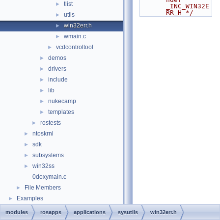
tlist
►
_INC_WIN32E
RR_H */
utils
►
win32err.h
►
wmain.c
►
vcdcontroltool
►
demos
►
drivers
►
include
►
lib
►
nukecamp
►
templates
►
rostests
►
ntoskrnl
►
sdk
►
subsystems
►
win32ss
►
0doxymain.c
File Members
►
Examples
►
modules
rosapps
applications
sysutils
win32err.h