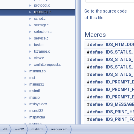
protocol.c
►
Go to the source code
resource.h
►
of this file.
script.c
►
secmgr.c
►
selection.c
►
Macros
service.c
►
#
define
IDS_HTMLDO
task.c
►
txtrange.c
►
#
define
IDS_STATUS_
view.c
►
#
define
IDS_STATUS
xmlhttprequest.c
►
#
define
IDS_STATUS
mshtml.tlb
►
#
define
IDS_STATUS_
msi
►
#
define
ID_PROMPT_
msimg32
►
#
define
ID_PROMPT_
msimtf
►
#
define
ID_PROMPT_E
msisip
►
msisys.ocx
#
define
IDS_MESSAGE
►
msnet32
►
#
define
IDS_PRINT_H
mspatcha
►
#
define
IDS_PRINT_F
msports
►
#
define
IDR_BROWSE
dll
win32
mshtml
resource.h
msrle32
►