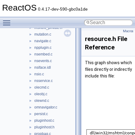
ipwindow.c
►
ReactOS
loadopts.c
►
0.4.17-dev-590-gbc0a1de
main.c
►
Toggle main menu visibility
mshtml_classes.idl
►
mshtml_private.h
►
Macros
mutation.c
►
resource.h File
navigate.c
►
Reference
npplugin.c
►
nsembed.c
►
nsevents.c
►
This graph shows which
nsiface.idl
►
files directly or indirectly
nsio.c
►
include this file:
nsservice.c
►
olecmd.c
►
oleobj.c
►
olewnd.c
►
omnavigator.c
►
persist.c
►
pluginhost.c
►
pluginhost.h
►
propbag.c
►