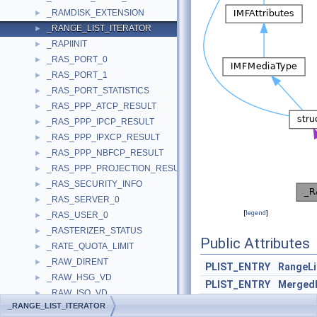
_RAMDISK_EXTENSION
►
_RANGE_LIST_ITERATOR
►
_RAPIINIT
►
_RAS_PORT_0
►
_RAS_PORT_1
►
_RAS_PORT_STATISTICS
►
_RAS_PPP_ATCP_RESULT
►
_RAS_PPP_IPCP_RESULT
►
_RAS_PPP_IPXCP_RESULT
►
_RAS_PPP_NBFCP_RESULT
►
_RAS_PPP_PROJECTION_RESULT
►
_RAS_SECURITY_INFO
►
_RAS_SERVER_0
►
[
legend
]
_RAS_USER_0
►
_RASTERIZER_STATUS
►
Public Attributes
_RATE_QUOTA_LIMIT
►
_RAW_DIRENT
►
PLIST_ENTRY
RangeL
_RAW_HSG_VD
►
PLIST_ENTRY
Merged
_RAW_ISO_VD
►
PVOID
Current
_RANGE_LIST_ITERATOR
_RAW_JOLIET_VD
►