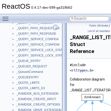
_QUERY_BUFFER
►
ReactOS
_QUERY_HW_WORK_ITEM
►
0.4.17-dev-599-ga318b62
_QUERY_INTERFACE
►
Toggle main menu visibility
_QUERY_PATH_CONTEXT
►
_QUERY_PATH_REQUEST
►
Public Attributes
|
_QUERY_PATH_REQUEST_EX
►
List of all members
_QUERY_PATH_RESPONSE
►
_RANGE_LIST_I
_QUERY_SERVICE_CONFIGA
►
Struct
_QUERY_SERVICE_CONFIGW
►
_QUERY_SERVICE_LOCK_STATUSA
Reference
►
_QUERY_SERVICE_LOCK_STATUSW
►
_QUEUE_ENTRY
►
#include
_QUEUED_REQUEST
►
<
rtltypes.h
>
_QueuedCommand
►
_QUEUEENTRY
►
Collaboration diagram
_QUOTA_LIMITS
►
for
_QUOTA_LIMITS_EX
►
_RANGE_LIST_ITERATOR
_RAMDISK_BUS_EXTENSION
►
_RAMDISK_CREATE_INPUT
►
_RAMDISK_CREATE_OPTIONS
►
_RAMDISK_DRIVE_EXTENSION
►