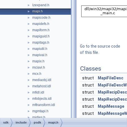
lzexpand.h
►
mapi.h
►
mapicode.h
►
mapidefs.h
►
mapiform.h
►
mapiguid.h
►
mapitags.h
►
Go to the source code
mapiutil.h
►
of this file.
mapival.h
►
mapix.h
►
Classes
mciavi.h
►
mcx.h
►
struct
MapiFileDesc
mediaobj.idl
►
struct
MapiFileDescW
metahost.idl
►
struct
MapiRecipDesc
mfidl.idl
►
mfobjects.idl
►
struct
MapiRecipDes
mftransform.idl
►
struct
MapiMessage
mgmtapi.h
►
struct
MapiMessage
midles.h
►
sdk
include
psdk
mapi.h
mimeinfo.idl
►
Macros