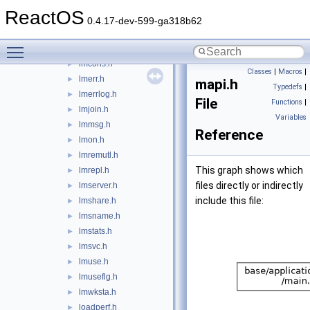
lmaudit.h
►
ReactOS
lmbrowsr.h
►
0.4.17-dev-599-ga318b62
lmchdev.h
►
Toggle main menu visibility
lmconfig.h
►
lmcons.h
►
Classes
|
Macros
|
lmerr.h
►
mapi.h
Typedefs
|
lmerrlog.h
►
File
Functions
|
lmjoin.h
►
Variables
lmmsg.h
►
Reference
lmon.h
►
lmremutl.h
►
This graph shows which
lmrepl.h
►
files directly or indirectly
lmserver.h
►
include this file:
lmshare.h
►
lmsname.h
►
lmstats.h
►
lmsvc.h
►
lmuse.h
►
lmuseflg.h
►
lmwksta.h
►
loadperf.h
►