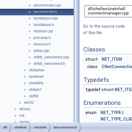
lanconnectui.cpp
►
lanconnectui.h
►
lanstatusui.cpp
►
lanstatusui.h
►
Go to the source code
netshell.cpp
►
of this file.
precomp.h
►
resource.h
►
Classes
setup.cpp
►
shfldr_netconnect.cpp
►
struct
NET_ITEM
shfldr_netconnect.h
►
class
CNetConnectio
ntobjshex
►
sendmail
►
Typedefs
shellbtrfs
►
typedef
struct
NET_IT
stobject
►
zipfldr
►
Enumerations
win32
►
drivers
►
enum
NET_TYPE
{
hal
►
NET_TYPE_CLI
media
►
,
NET_TYPE_SER
dll
shellext
netshell
lanconnectui.h
modules
►