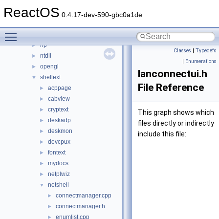
cpl
►
ReactOS
directx
►
0.4.17-dev-590-gbc0a1de
keyboard
►
Toggle main menu visibility
nls
►
np
►
Classes
|
Typedefs
ntdll
►
|
Enumerations
opengl
►
lanconnectui.h
shellext
▼
File Reference
acppage
►
cabview
►
cryptext
►
This graph shows which
deskadp
►
files directly or indirectly
deskmon
►
include this file:
devcpux
►
fontext
►
mydocs
►
netplwiz
►
netshell
▼
connectmanager.cpp
►
connectmanager.h
►
enumlist.cpp
►