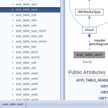
acpi_table_spcr
►
acpi_table_spmi
►
acpi_table_srat
►
acpi_table_stao
►
acpi_table_svkl
►
acpi_table_tcpa_client
►
acpi_table_tcpa_hdr
►
acpi_table_tcpa_server
►
acpi_table_tdel
►
acpi_table_tpm2
►
acpi_table_tpm23
►
[
legend
]
acpi_table_uefi
►
acpi_table_viot
►
Public Attributes
acpi_table_waet
►
acpi_table_wdat
►
ACPI_TABLE_HEAD
acpi_table_wddt
►
UIN
acpi_table_wdrt
►
UIN
acpi_table_wpbt
►
UINT
acpi_table_wsmt
►
UIN
acpi_table_spmi
acpi_table_xenv
►