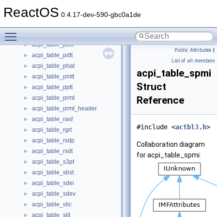
acpi_table_msdm
►
ReactOS
acpi_table_nfit
►
0.4.17-dev-590-gbc0a1de
acpi_table_nhlt
►
Toggle main menu visibility
acpi_table_nhlt_endpoint_count
►
acpi_table_pcct
►
Public Attributes
|
acpi_table_pdtt
►
List of all members
acpi_table_phat
►
acpi_table_spmi
acpi_table_pmtt
►
Struct
acpi_table_pptt
►
acpi_table_prmt
Reference
►
acpi_table_prmt_header
►
acpi_table_rasf
►
#include <
actbl3.h
>
acpi_table_rgrt
►
acpi_table_rsdp
►
Collaboration diagram
acpi_table_rsdt
►
for acpi_table_spmi:
acpi_table_s3pt
►
acpi_table_sbst
►
acpi_table_sdei
►
acpi_table_sdev
►
acpi_table_slic
►
acpi_table_slit
►