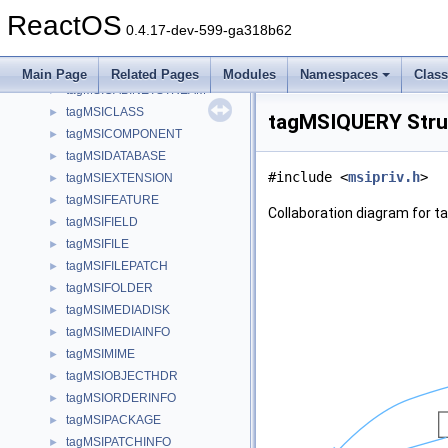
tagMSGTHREADINFO
►
ReactOS
tagMSIAPPID
►
0.4.17-dev-599-ga318b62
tagMSIASSEMBLY
►
tagMSIBINARY
►
Main Page
Related Pages
Modules
Namespaces
Clas
tagMSICABINETSTREAM
►
tagMSICLASS
►
tagMSIQUERY Stru
tagMSICOMPONENT
►
tagMSIDATABASE
►
#include <
msipriv.h
>
tagMSIEXTENSION
►
tagMSIFEATURE
►
Collaboration diagram for 
tagMSIFIELD
►
tagMSIFILE
►
tagMSIFILEPATCH
►
tagMSIFOLDER
►
tagMSIMEDIADISK
►
tagMSIMEDIAINFO
►
tagMSIMIME
►
tagMSIOBJECTHDR
►
tagMSIORDERINFO
►
tagMSIPACKAGE
►
tagMSIPATCHINFO
►