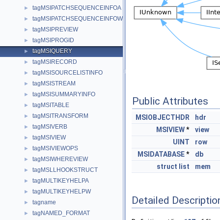
tagMSIPATCHSEQUENCEINFOA
►
tagMSIPATCHSEQUENCEINFOW
►
tagMSIPREVIEW
►
tagMSIPROGID
►
tagMSIQUERY
►
tagMSIRECORD
►
tagMSISOURCELISTINFO
►
tagMSISTREAM
►
tagMSISUMMARYINFO
►
Public Attributes
tagMSITABLE
►
tagMSITRANSFORM
►
MSIOBJECTHDR
hdr
tagMSIVERB
►
MSIVIEW
*
view
tagMSIVIEW
►
UINT
row
tagMSIVIEWOPS
►
MSIDATABASE
*
db
tagMSIWHEREVIEW
►
struct
list
mem
tagMSLLHOOKSTRUCT
►
tagMULTIKEYHELPA
►
tagMULTIKEYHELPW
►
Detailed Descriptio
tagname
►
tagNAMED_FORMAT
►