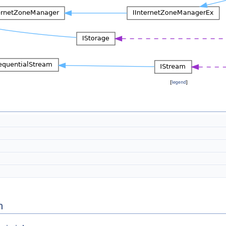
[
legend
]
n