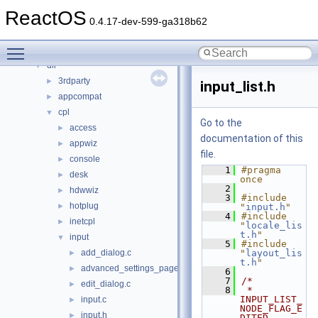
Files
▼
ReactOS
File List
▼
0.4.17-dev-599-ga318b62
base
►
Toggle main menu visibility
boot
►
dll
▼
3rdparty
►
input_list.h
appcompat
►
cpl
▼
Go to the
access
►
documentation of this
appwiz
►
file.
console
►
    1
#pragma 
desk
►
once
    2
hdwwiz
►
    3
#include 
hotplug
►
"
input.h
"
    4
#include 
inetcpl
►
"
locale_lis
t.h
"
input
▼
    5
#include 
add_dialog.c
"
layout_lis
►
t.h
"
advanced_settings_page.c
►
    6
    7
/*
edit_dialog.c
►
    8
 * 
INPUT_LIST_
input.c
►
NODE_FLAG_E
input.h
►
DITED