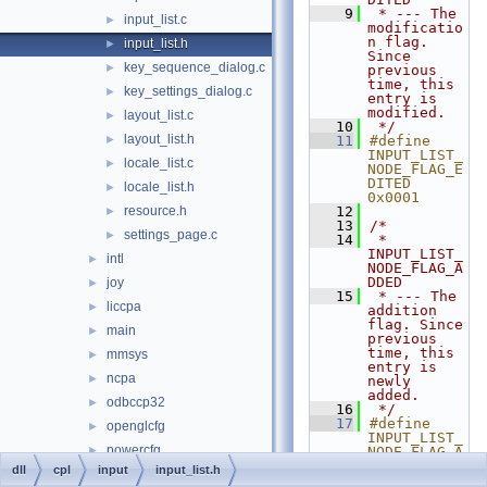
    9
 * --- The 
input_list.c
►
modificatio
n flag. 
input_list.h
►
Since 
key_sequence_dialog.c
►
previous 
time, this 
key_settings_dialog.c
►
entry is 
modified.
layout_list.c
►
   10
 */
layout_list.h
►
   11
#define 
INPUT_LIST_
locale_list.c
►
NODE_FLAG_E
DITED    
locale_list.h
►
0x0001
resource.h
   12
►
   13
/*
settings_page.c
►
   14
 * 
INPUT_LIST_
intl
►
NODE_FLAG_A
DDED
joy
►
   15
 * --- The 
liccpa
►
addition 
flag. Since 
main
►
previous 
time, this 
mmsys
►
entry is 
ncpa
►
newly 
added.
odbccp32
►
   16
 */
   17
#define 
openglcfg
►
INPUT_LIST_
powercfg
►
NODE_FLAG_A
DDED     
dll
cpl
input
input_list.h
sysdm
►
0x0002