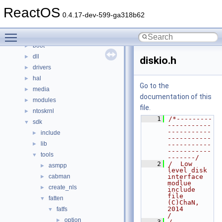
Classes
►
ReactOS
Files
▼
0.4.17-dev-599-ga318b62
File List
▼
Toggle main menu visibility
base
►
boot
►
dll
►
diskio.h
drivers
►
hal
►
Go to the
media
►
documentation of this
modules
►
file.
ntoskrnl
►
    1
/*---------
sdk
▼
-----------
-----------
include
►
-----------
lib
►
-----------
-----------
tools
▼
-------/
    2
/  Low 
asmpp
►
level disk 
cabman
interface 
►
modlue 
create_nls
►
include 
file   
fatten
▼
(C)ChaN, 
2014          
fatfs
▼
/
option
►
    3
/----------