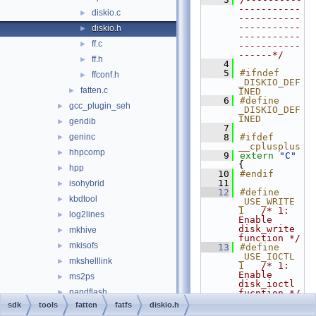
-----------
diskio.c
►
-----------
-----------
diskio.h
►
-----------
ff.c
►
-----------
------*/
ff.h
►
    4
    5
#ifndef 
ffconf.h
►
_DISKIO_DEF
fatten.c
►
INED
    6
#define 
gcc_plugin_seh
►
_DISKIO_DEF
INED
gendib
►
    7
geninc
    8
#ifdef 
►
__cplusplus
hhpcomp
►
    9
extern
"C"
{
hpp
►
   10
#endif
   11
isohybrid
►
   12
#define 
kbdtool
►
_USE_WRITE  
1   
/* 1: 
log2lines
►
Enable 
disk_write 
mkhive
►
function */
mkisofs
►
   13
#define 
_USE_IOCTL  
mkshelllink
►
1   
/* 1: 
Enable 
ms2ps
►
disk_ioctl 
nandflash
►
fucntion */
   14
sdk
tools
fatten
fatfs
diskio.h
obj2bin
►
   15
#include 