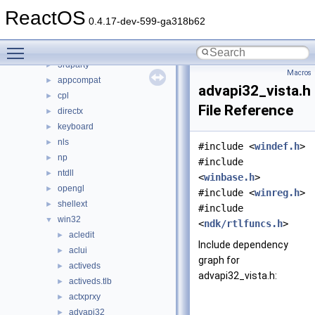
File List
▼
ReactOS
base
►
0.4.17-dev-599-ga318b62
boot
►
Toggle main menu visibility
dll
▼
3rdparty
►
Macros
appcompat
►
advapi32_vista.h
cpl
►
File Reference
directx
►
keyboard
►
nls
►
#include <
windef.h
>
np
►
#include
ntdll
►
<
winbase.h
>
opengl
►
#include <
winreg.h
>
shellext
►
#include
win32
▼
<
ndk/rtlfuncs.h
>
acledit
►
Include dependency
aclui
►
graph for
activeds
►
advapi32_vista.h:
activeds.tlb
►
actxprxy
►
advapi32
►