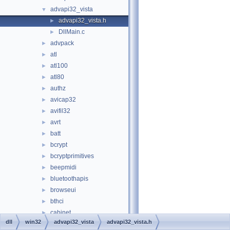
advapi32_vista
▼
advapi32_vista.h
►
DllMain.c
►
advpack
►
atl
►
atl100
►
atl80
►
authz
►
avicap32
►
avifil32
►
avrt
►
batt
►
bcrypt
►
bcryptprimitives
►
beepmidi
►
bluetoothapis
►
browseui
►
bthci
►
cabinet
►
dll
win32
advapi32_vista
advapi32_vista.h
cards
►