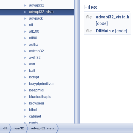
advapi32
►
Files
advapi32_vista
►
file
advapi32_vista.h
advpack
►
[code]
atl
►
file
DllMain.c
[code]
atl100
►
atl80
►
authz
►
avicap32
►
avifil32
►
avrt
►
batt
►
bcrypt
►
bcryptprimitives
►
beepmidi
►
bluetoothapis
►
browseui
►
bthci
►
cabinet
►
cards
►
dll
win32
advapi32_vista
clusapi
►