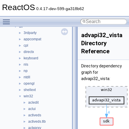
Files
▼
ReactOS
File List
▼
0.4.17-dev-599-ga318b62
base
►
Toggle main menu visibility
boot
►
dll
▼
3rdparty
►
advapi32_vista
appcompat
►
Directory
cpl
►
Reference
directx
►
keyboard
►
nls
►
Directory dependency
np
►
graph for
ntdll
►
advapi32_vista:
opengl
►
shellext
►
win32
▼
acledit
►
aclui
►
activeds
►
activeds.tlb
►
actxprxy
►