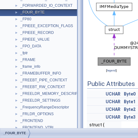
_FORWARDED_IO_CONTEXT
►
_FOUR_BYTE
►
_FP80
►
_FPIEEE_EXCEPTION_FLAGS
►
_FPIEEE_RECORD
►
_FPIEEE_VALUE
►
_FPO_DATA
►
_fptr
►
_FRAME
►
_frame_info
►
[
legend
]
_FRAMEBUFFER_INFO
►
_FREEBT_PIPE_CONTEXT
►
Public Attributes
_FREEBT_RW_CONTEXT
►
_FREELDR_MEMORY_DESCRIPTOR
UCHAR
Byte0
►
_FREELDR_SETTINGS
►
UCHAR
Byte1
_FrequencyRangeDescriptor
►
UCHAR
Byte2
_FRLDR_OPTIONS
►
UCHAR
Byte3
_FRONTEND
►
struct {
_FRONTEND_VTBL
►
UCHAR
Byte0
_FOUR_BYTE
_FS_CHANGE_NOTIFY_ENTRY
►