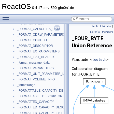
_FORM_INFO_1A
►
ReactOS
_FORM_INFO_1W
►
0.4.17-dev-590-gbc0a1de
_FORM_INFO_2A
►
Toggle main menu visibility
_FORM_INFO_2W
►
_FORM_INFO_LIST
►
Public Attributes
|
_FORMAT_CAPACITIES_DATA
►
List of all members
_FORMAT_CDRW_PARAMETERS_USER_IN
►
_FOUR_BYTE
_FORMAT_CONTEXT
►
Union Reference
_FORMAT_DESCRIPTOR
►
_FORMAT_EX_PARAMETERS
►
_FORMAT_LIST_HEADER
►
#include <
tools.h
>
_format_message_data
►
_FORMAT_PARAMETERS
►
Collaboration diagram
_FORMAT_UNIT_PARAMETER_LIST
►
for _FOUR_BYTE:
_FORMAT_VOLUME_INFO
►
_formatrange
►
_FORMATTABLE_CAPACITY_DESCRIPTOR
►
_FORMATTABLE_DESCRIPTOR
►
_FORMATTED_CAPACITY
►
_FORMATTED_CAPACITY_DESCRIPTOR
►
_FORMATTED_CAPACITY_LIST
►