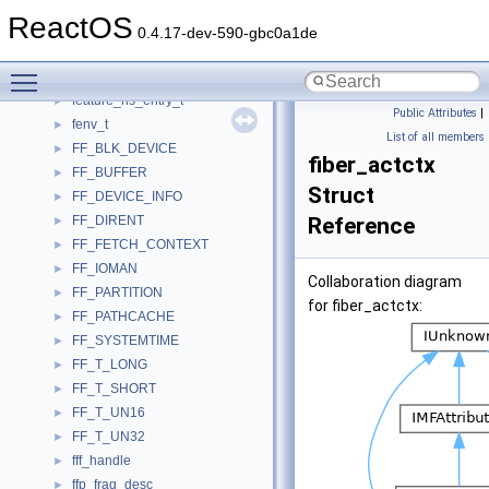
FDO_DEVICE_EXTENSION
►
ReactOS
FdoInit
►
0.4.17-dev-590-gbc0a1de
FDSA_info
►
Toggle main menu visibility
feature_control
►
feature_ns_entry_t
►
Public Attributes
|
fenv_t
►
List of all members
FF_BLK_DEVICE
►
fiber_actctx
FF_BUFFER
►
Struct
FF_DEVICE_INFO
►
FF_DIRENT
Reference
►
FF_FETCH_CONTEXT
►
FF_IOMAN
►
Collaboration diagram
FF_PARTITION
►
for fiber_actctx:
FF_PATHCACHE
►
FF_SYSTEMTIME
►
FF_T_LONG
►
FF_T_SHORT
►
FF_T_UN16
►
FF_T_UN32
►
fff_handle
►
ffp_frag_desc
►