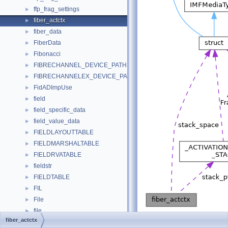
ffp_frag_settings
►
fiber_actctx
►
fiber_data
►
FiberData
►
Fibonacci
►
FIBRECHANNEL_DEVICE_PATH
►
FIBRECHANNELEX_DEVICE_PATH
►
FidADImpUse
►
field
►
field_specific_data
►
field_value_data
►
FIELDLAYOUTTABLE
►
FIELDMARSHALTABLE
►
FIELDRVATABLE
►
fieldstr
►
FIELDTABLE
►
FIL
►
File
►
file
►
[
legend
]
fiber_actctx
file_crit
►