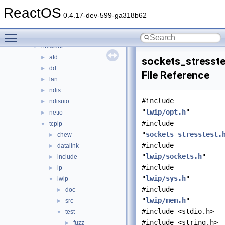
hid
►
ReactOS
input
►
0.4.17-dev-599-ga318b62
ksfilter
►
Toggle main menu visibility
multimedia
►
network
▼
afd
►
sockets_stresste
dd
►
File Reference
lan
►
ndis
►
#include
ndisuio
►
"
lwip/opt.h
"
netio
►
#include
tcpip
▼
"
sockets_stresstest.
chew
►
#include
datalink
►
"
lwip/sockets.h
"
include
►
#include
ip
►
"
lwip/sys.h
"
lwip
▼
#include
doc
►
"
lwip/mem.h
"
src
►
#include <stdio.h>
test
▼
#include <string.h>
fuzz
►