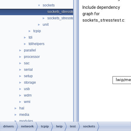
sockets
▼
Include dependency
sockets_stresstest.c
graph for
sockets_stresstest.h
►
sockets_stresstest.c:
unit
►
tcpip
►
tdi
►
tdihelpers
►
parallel
►
processor
►
sac
►
serial
►
setup
►
storage
►
usb
►
wdm
►
wmi
►
hal
►
media
►
modules
►
drivers
network
tcpip
lwip
test
sockets
ntoskrnl
►